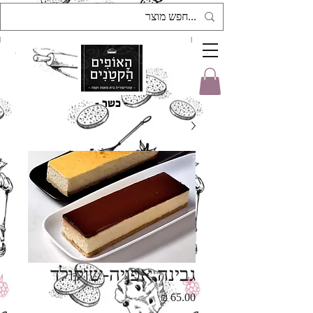
- כשר -
גבינה אפויה-שוקולד
מחיר