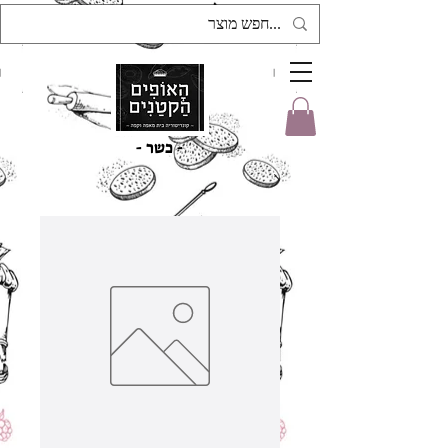
- כשר -